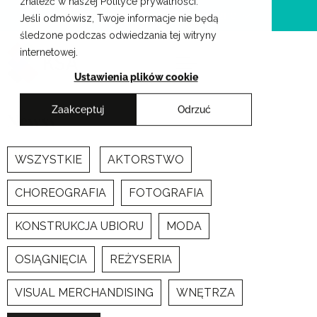
znaleźć w naszej Polityce prywatności.
Przejdź
Krakowskie Szkoły Artystyczne
Jeśli odmówisz, Twoje informacje nie będą
do
śledzone podczas odwiedzania tej witryny
treści
internetowej.
Ustawienia plików cookie
Zaakceptuj
Odrzuć
Newsy
WSZYSTKIE
AKTORSTWO
CHOREOGRAFIA
FOTOGRAFIA
KONSTRUKCJA UBIORU
MODA
OSIĄGNIĘCIA
REŻYSERIA
VISUAL MERCHANDISING
WNĘTRZA