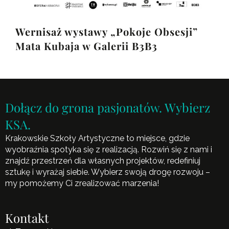
Wernisaż wystawy „Pokoje Obsesji”
Mata Kubaja w Galerii B3B3
Dołącz do grona pasjonatów. Wybierz
KSA.
Krakowskie Szkoły Artystyczne to miejsce, gdzie
wyobraźnia spotyka się z realizacją. Rozwiń się z nami i
znajdź przestrzeń dla własnych projektów, redefiniuj
sztukę i wyrażaj siebie. Wybierz swoją drogę rozwoju –
my pomożemy Ci zrealizować marzenia!
Kontakt