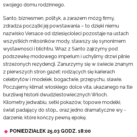
swojego domu rodzinnego.
Santo, biznesmen, polityk, a zarazem mózg firmy,
zdradza początki jej powstawania – to dzięki niemu
nazwisko Versace od dziesięcioleci pozostaje na ustach
wszystkich miłośników mody, stawszy się synonimem
wystawności i blichtru. Wraz z Santo zajrzymy pod
podszewkę modowego imperium i uchylimy drzwi pilnie
strzeżonych rezydencji. Zanurzymy się w świecie znanym
z pierwszych stron gazet: rodzących się karierach
celebrytów i modelek, bogactwie, przepychu, sławie.
Poczujemy klimat włoskiego dolce vita, ukazanego na tle
burzliwej historii dwudziestowiecznych Włoch.
Kilometry jedwabiu, setki pokazów, topowe modelki,
świat padający do stóp… oraz jedno dramatyczne wy ­
darzenie, które kończy pewną epokę.
PONIEDZIAŁEK 25.03 GODZ. 18:00