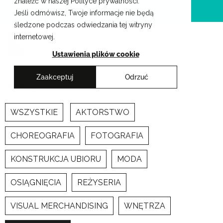
znaleźć w naszej Polityce prywatności.
Przejdź
Krakowskie Szkoły Artystyczne
Jeśli odmówisz, Twoje informacje nie będą
do
śledzone podczas odwiedzania tej witryny
treści
internetowej.
Ustawienia plików cookie
Zaakceptuj
Odrzuć
Newsy
WSZYSTKIE
AKTORSTWO
CHOREOGRAFIA
FOTOGRAFIA
KONSTRUKCJA UBIORU
MODA
OSIĄGNIĘCIA
REŻYSERIA
VISUAL MERCHANDISING
WNĘTRZA