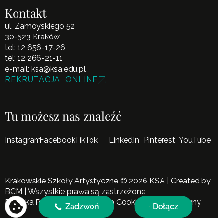
Kontakt
ul. Zamoyskiego 52
30-523 Kraków
tel:
12 656-17-26
tel:
12 266-21-11
e-mail:
ksa@ksa.edu.pl
REKRUTACJA ONLINE
Tu możesz nas znaleźć
Instagram
Facebook
TikTok
LinkedIn
Pinterest
YouTube
Krakowskie Szkoły Artystyczne © 2026 KSA | Created by
BCM
| Wszystkie prawa są zastrzeżone
Polityka Prywatności
|
Polityka Cookies
|
Mapa Witryny
Zadzwoń
Dołącz