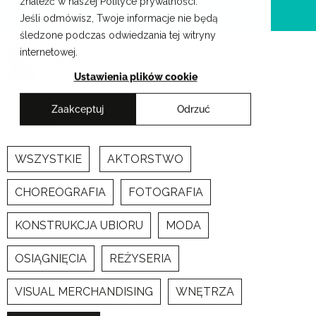
znaleźć w naszej Polityce prywatności.
Przejdź
Krakowskie Szkoły Artystyczne
Jeśli odmówisz, Twoje informacje nie będą
do
śledzone podczas odwiedzania tej witryny
treści
internetowej.
Ustawienia plików cookie
Zaakceptuj
Odrzuć
Newsy
WSZYSTKIE
AKTORSTWO
CHOREOGRAFIA
FOTOGRAFIA
KONSTRUKCJA UBIORU
MODA
OSIĄGNIĘCIA
REŻYSERIA
VISUAL MERCHANDISING
WNĘTRZA