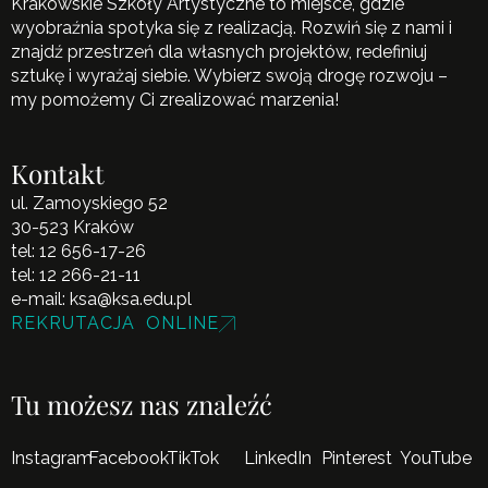
Krakowskie Szkoły Artystyczne to miejsce, gdzie
wyobraźnia spotyka się z realizacją. Rozwiń się z nami i
znajdź przestrzeń dla własnych projektów, redefiniuj
sztukę i wyrażaj siebie. Wybierz swoją drogę rozwoju –
my pomożemy Ci zrealizować marzenia!
Kontakt
ul. Zamoyskiego 52
30-523 Kraków
tel:
12 656-17-26
tel:
12 266-21-11
e-mail:
ksa@ksa.edu.pl
REKRUTACJA ONLINE
Tu możesz nas znaleźć
Instagram
Facebook
TikTok
LinkedIn
Pinterest
YouTube