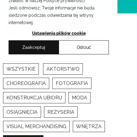
znaleźć w naszej Polityce prywatności.
Przejdź
Krakowskie Szkoły Artystyczne
Jeśli odmówisz, Twoje informacje nie będą
do
śledzone podczas odwiedzania tej witryny
treści
internetowej.
Ustawienia plików cookie
Zaakceptuj
Odrzuć
Newsy
WSZYSTKIE
AKTORSTWO
CHOREOGRAFIA
FOTOGRAFIA
KONSTRUKCJA UBIORU
MODA
OSIĄGNIĘCIA
REŻYSERIA
VISUAL MERCHANDISING
WNĘTRZA