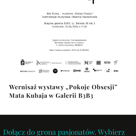
Wernisaż wystawy „Pokoje Obsesji”
Mata Kubaja w Galerii B3B3
Dołącz do grona pasjonatów. Wybierz