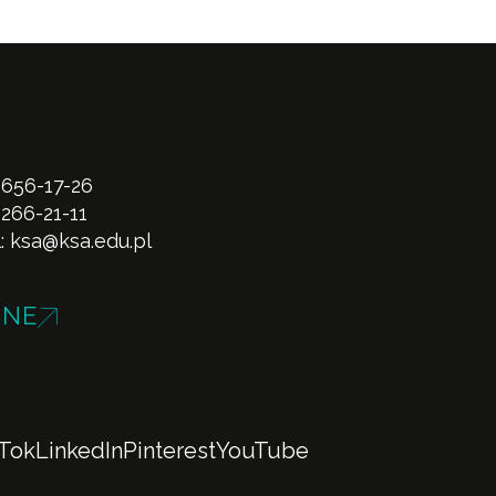
 656-17-26
 266-21-11
l:
ksa@ksa.edu.pl
INE
kTok
LinkedIn
Pinterest
YouTube