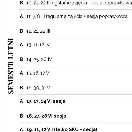
B
10. 21, 22 II regularne zajęcia + sesja poprawkow
A
11. 7, 8 III regularne zajęcia + sesja poprawkowa
B
12. 21, 22 III
SEMESTR LETNI
A
13. 11, 12 IV
B
14. 25, 26 IV
A
15. 16, 17 V
B
16. 30, 31 V
A
17. 13, 14 VI sesja
B
18. 27, 28 VI sesja
A
19. 11, 12 VII (tylko SKU - sesja)