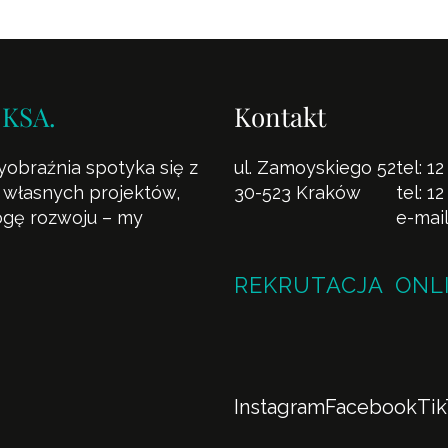
 KSA.
Kontakt
yobraźnia spotyka się z
ul. Zamoyskiego 52
tel:
12
la własnych projektów,
30-523 Kraków
tel:
12
rogę rozwoju – my
e-mai
REKRUTACJA ONL
Instagram
Facebook
Ti