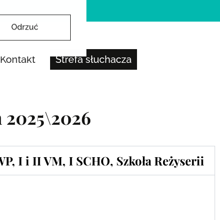
Odrzuć
Kontakt
Strefa słuchacza
 2025\2026
WP, I i II VM, I SCHO, Szkoła Reżyserii