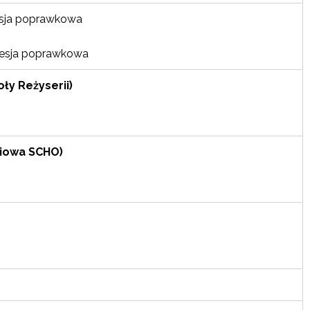
 sesja poprawkowa
+ sesja poprawkowa
oły Reżyserii)
jęciowa SCHO)