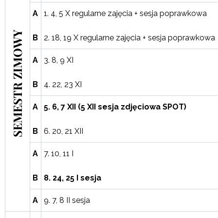
A
1. 4, 5 X regularne zajęcia + sesja poprawkowa
SEMESTR ZIMOWY
B
2. 18, 19 X regularne zajęcia + sesja poprawkowa
A
3. 8, 9 XI
B
4. 22, 23 XI
A
5. 6, 7 XII (5 XII sesja zdjęciowa SPOT)
B
6. 20, 21 XII
A
7. 10, 11 I
B
8. 24, 25 I sesja
A
9. 7, 8 II sesja