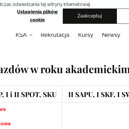
czas odwiedzania tej witryny internetowej.
Krakowskie Szkoły Artystyczne
Ustawienia plików
Zaakceptuj
EN
cookie
KSA
Rekrutacja
Kursy
Newsy
jazdów w roku akademickim
P, I i II SPOT, SKU
II SAPU, I SKF, I S
owa
wkowa