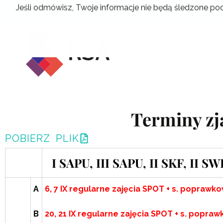
Przejdź
Jeśli odmówisz, Twoje informacje nie będą śledzone pod
do
treści
Terminy z
POBIERZ PLIK
I SAPU, III SAPU, II SKF, II SW
A
6, 7 IX regularne zajęcia SPOT + s. poprawk
B
20, 21 IX regularne zajęcia SPOT + s. popra