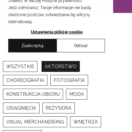
znaleźć w naszej Polityce prywatności.
Przejdź
Krakowskie Szkoły Artystyczne
Jeśli odmówisz, Twoje informacje nie będą
do
śledzone podczas odwiedzania tej witryny
treści
internetowej.
Ustawienia plików cookie
Zaakceptuj
Odrzuć
Newsy
WSZYSTKIE
AKTORSTWO
CHOREOGRAFIA
FOTOGRAFIA
KONSTRUKCJA UBIORU
MODA
OSIĄGNIĘCIA
REŻYSERIA
VISUAL MERCHANDISING
WNĘTRZA