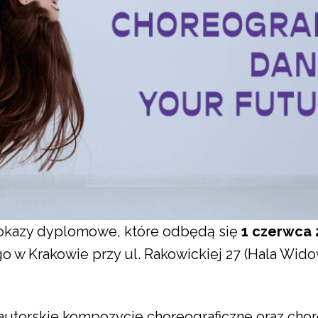
pokazy dyplomowe, które odbędą się
1 czerwca 2
 w Krakowie przy ul. Rakowickiej 27 (Hala Wid
utorskie kompozycje choreograficzne oraz chor