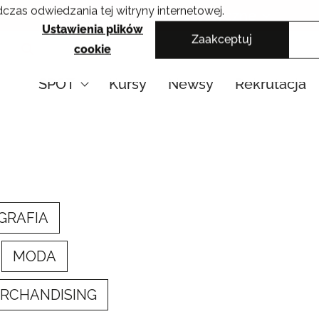
czas odwiedzania tej witryny internetowej.
Krakowskie Szkoły Artystyczne
Ustawienia plików
Zaakceptuj
cookie
SPOT
Kursy
Newsy
Rekrutacja
GRAFIA
MODA
ERCHANDISING