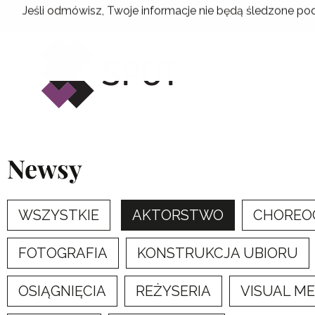
Przejdź
Jeśli odmówisz, Twoje informacje nie będą śledzone pod
do
treści
Newsy
WSZYSTKIE
AKTORSTWO
CHOREO
FOTOGRAFIA
KONSTRUKCJA UBIORU
OSIĄGNIĘCIA
REŻYSERIA
VISUAL M