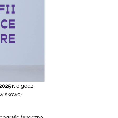
025 r.
o godz.
owiskowo-
eografie taneczne