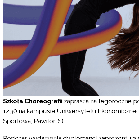
Szkoła Choreografii
zaprasza na tegoroczne 
12:30 na kampusie Uniwersytetu Ekonomicznego
Sportowa, Pawilon S).
Podczas wydarzenia dyplomanci zaprezentują a