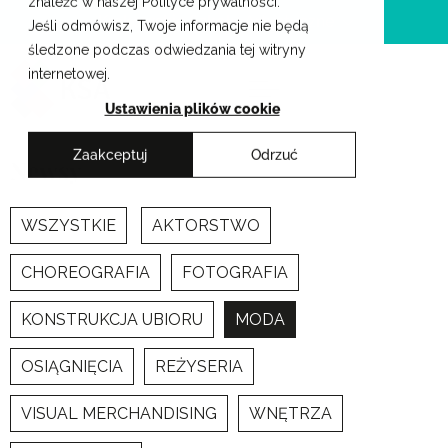
znaleźć w naszej Polityce prywatności.
Przejdź
Krakowskie Szkoły Artystyczne
Jeśli odmówisz, Twoje informacje nie będą
do
śledzone podczas odwiedzania tej witryny
treści
internetowej.
Ustawienia plików cookie
Zaakceptuj
Odrzuć
Newsy
WSZYSTKIE
AKTORSTWO
CHOREOGRAFIA
FOTOGRAFIA
KONSTRUKCJA UBIORU
MODA
OSIĄGNIĘCIA
REŻYSERIA
VISUAL MERCHANDISING
WNĘTRZA