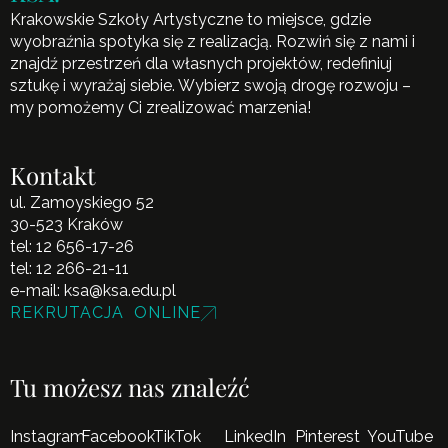
Krakowskie Szkoły Artystyczne to miejsce, gdzie
wyobraźnia spotyka się z realizacją. Rozwiń się z nami i
znajdź przestrzeń dla własnych projektów, redefiniuj
sztukę i wyrażaj siebie. Wybierz swoją drogę rozwoju –
my pomożemy Ci zrealizować marzenia!
Kontakt
ul. Zamoyskiego 52
30-523 Kraków
tel:
12 656-17-26
tel:
12 266-21-11
e-mail:
ksa@ksa.edu.pl
REKRUTACJA ONLINE
Tu możesz nas znaleźć
Instagram
Facebook
TikTok
LinkedIn
Pinterest
YouTube