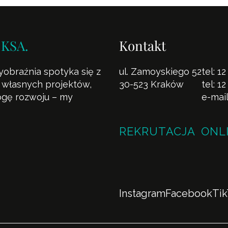
 KSA.
Kontakt
yobraźnia spotyka się z
ul. Zamoyskiego 52
tel:
12
la własnych projektów,
30-523 Kraków
tel:
12
rogę rozwoju – my
e-mai
REKRUTACJA ONL
Instagram
Facebook
Ti