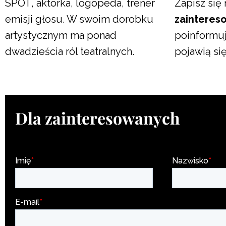
SPOT, aktorka, logopeda, trener
Zapisz się 
emisji głosu. W swoim dorobku
zainteres
artystycznym ma ponad
poinformuj
dwadzieścia ról teatralnych.
pojawią si
Dla zainteresowanych