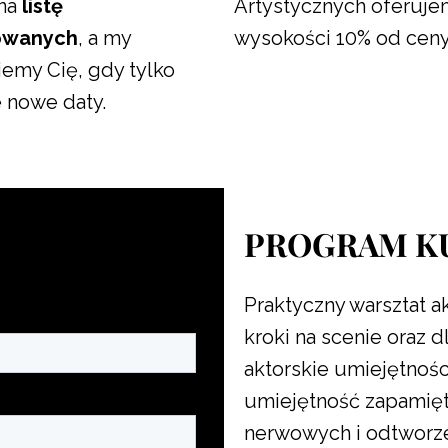
na
listę
Artystycznych oferuje
owanych
, a my
wysokości 10% od ceny
emy Cię, gdy tylko
ę nowe daty.
PROGRAM K
Praktyczny warsztat a
kroki na scenie oraz d
aktorskie umiejętności
umiejętność zapamięt
nerwowych i odtworzen