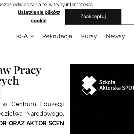
czas odwiedzania tej witryny internetowej.
Krakowskie Szkoły Artystyczne
Ustawienia plików
Zaakceptuj
cookie
KSA
Rekrutacja
Kursy
Newsy
aw Pracy
cych
a w Centrum Edukacji
iedzictwa Narodowego.
OR ORAZ AKTOR SCEN