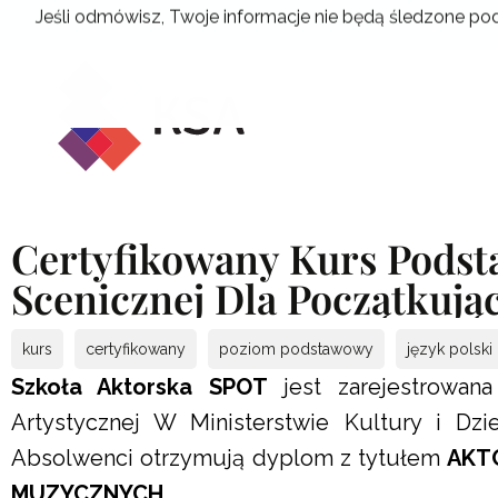
Przejdź
Jeśli odmówisz, Twoje informacje nie będą śledzone pod
do
treści
Certyfikowany Kurs Podst
Scenicznej Dla Początkują
kurs
certyfikowany
poziom podstawowy
język polski
Szkoła Aktorska SPOT
jest zarejestrowan
Artystycznej W Ministerstwie Kultury i Dz
Absolwenci otrzymują dyplom z tytułem
AKT
MUZYCZNYCH