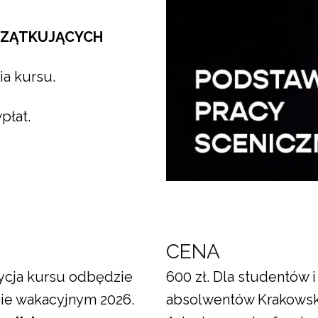
CZĄTKUJĄCYCH
ia kursu.
płat.
N
CENA
ycja kursu odbędzie
600 zł. Dla studentów i
sie wakacyjnym 2026.
absolwentów Krakowsk