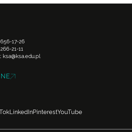
 656-17-26
 266-21-11
l:
ksa@ksa.edu.pl
INE
kTok
LinkedIn
Pinterest
YouTube