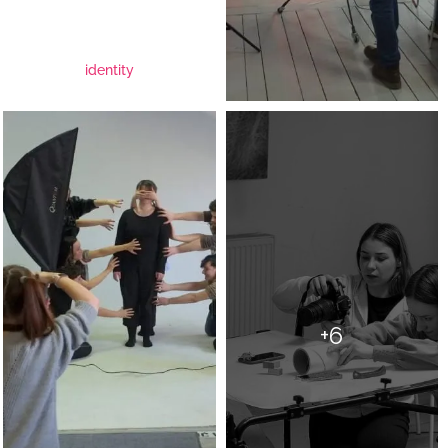
identity
+6