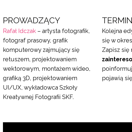
PROWADZĄCY
TERMI
Rafał Idczak
– artysta fotografik,
Kolejna ed
fotograf prasowy, grafik
się w okre
komputerowy zajmujący się
Zapisz się 
retuszem, projektowaniem
zainteres
wektorowym, montażem wideo,
poinformuj
grafiką 3D, projektowaniem
pojawią si
UI/UX, wykładowca Szkoły
Kreatywnej Fotografii SKF.