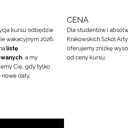
N
CENA
ycja kursu odbędzie
Dla studentów i absol
sie wakacyjnym 2026.
Krakowskich Szkół Art
na
listę
oferujemy zniżkę wyso
owanych
, a my
od ceny kursu.
emy Cię, gdy tylko
ę nowe daty.