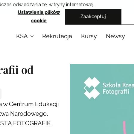
czas odwiedzania tej witryny internetowej.
Krakowskie Szkoły Artystyczne
Ustawienia plików
Zaakceptuj
cookie
KSA
Rekrutacja
Kursy
Newsy
afii od
na w Centrum Edukacji
ictwa Narodowego.
TYSTA FOTOGRAFIK.