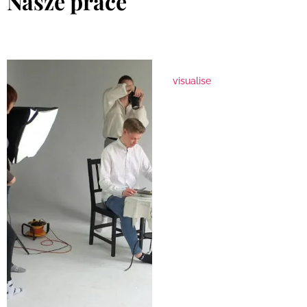
Nasze prace
visualise