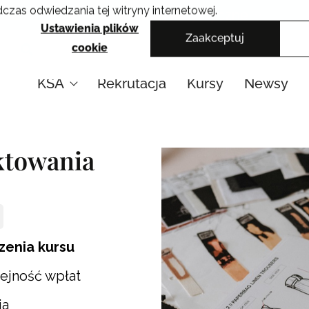
czas odwiedzania tej witryny internetowej.
Krakowskie Szkoły Artystyczne
Ustawienia plików
Zaakceptuj
cookie
KSA
Rekrutacja
Kursy
Newsy
ktowania
zenia kursu
lejność wpłat
ia