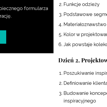
Funkcje odzieży
ezpiecznego formularza
Podstawowe segme
rację.
Materiałoznawstwo 
Kolor w projektowan
Jak powstaje kolek
Dzień 2. Projektow
Poszukiwanie inspir
Definiowanie klient
Budowanie koncepc
inspiracyjnego