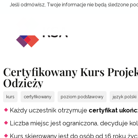
Przejdź
Jeśli odmówisz, Twoje informacje nie będą śledzone pod
do
treści
Certyfikowany Kurs Proje
Odzieży
kurs
certyfikowany
poziom podstawowy
język polski
Każdy uczestnik otrzymuje
certyfikat ukońc
Liczba miejsc jest ograniczona, decyduje ko
Kurs skierowany jest do osób od 16 roku życ