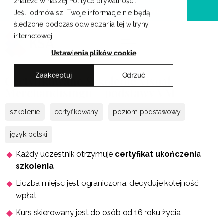
znaleźć w naszej Polityce prywatności.
Przejdź
Krakowskie Szkoły Artystyczne
Jeśli odmówisz, Twoje informacje nie będą
do
śledzone podczas odwiedzania tej witryny
treści
internetowej.
Ustawienia plików cookie
Zaakceptuj
Odrzuć
Certyfikowane Szkolenie Visual
Merchandisingu – podstawy VM
szkolenie
certyfikowany
poziom podstawowy
język polski
Każdy uczestnik otrzymuje
certyfikat ukończenia
szkolenia
Liczba miejsc jest ograniczona, decyduje kolejność
wpłat
Kurs skierowany jest do osób od 16 roku życia