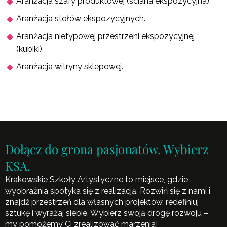
Aranżacja szafy produktowej (ściana ekspozycyjna).
Aranżacja stołów ekspozycyjnych.
Aranżacja nietypowej przestrzeni ekspozycyjnej
(kubiki).
Aranżacja witryny sklepowej.
Dołącz do grona pasjonatów. Wybierz
KSA.
Krakowskie Szkoły Artystyczne to miejsce, gdzie
wyobraźnia spotyka się z realizacją. Rozwiń się z nami i
znajdź przestrzeń dla własnych projektów, redefiniuj
sztukę i wyrażaj siebie. Wybierz swoją drogę rozwoju –
my pomożemy Ci zrealizować marzenia!